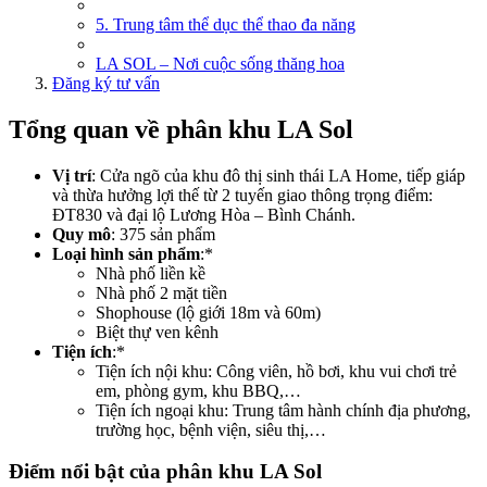
5. Trung tâm thể dục thể thao đa năng
LA SOL – Nơi cuộc sống thăng hoa
Đăng ký tư vấn
Tổng quan về phân khu LA Sol
Vị trí
: Cửa ngõ của khu đô thị sinh thái LA Home, tiếp giáp
và thừa hưởng lợi thế từ 2 tuyến giao thông trọng điểm:
ĐT830 và đại lộ Lương Hòa – Bình Chánh.
Quy mô
: 375 sản phẩm
Loại hình sản phẩm
:*
Nhà phố liền kề
Nhà phố 2 mặt tiền
Shophouse (lộ giới 18m và 60m)
Biệt thự ven kênh
Tiện ích
:*
Tiện ích nội khu: Công viên, hồ bơi, khu vui chơi trẻ
em, phòng gym, khu BBQ,…
Tiện ích ngoại khu: Trung tâm hành chính địa phương,
trường học, bệnh viện, siêu thị,…
Điểm nổi bật của phân khu LA Sol