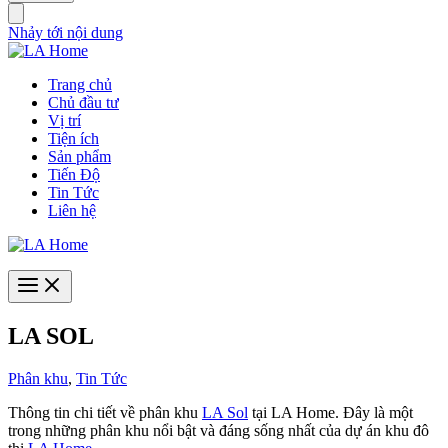
Nhảy tới nội dung
Trang chủ
Chủ đầu tư
Vị trí
Tiện ích
Sản phẩm
Tiến Độ
Tin Tức
Liên hệ
LA SOL
Phân khu
,
Tin Tức
Thông tin chi tiết về phân khu
LA Sol
tại LA Home. Đây là một
trong những phân khu nổi bật và đáng sống nhất của dự án khu đô