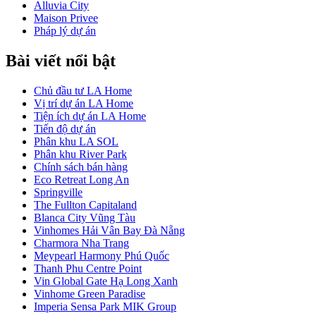
Alluvia City
Maison Privee
Pháp lý dự án
Bài viết nổi bật
Chủ đầu tư LA Home
Vị trí dự án LA Home
Tiện ích dự án LA Home
Tiến độ dự án
Phân khu LA SOL
Phân khu River Park
Chính sách bán hàng
Eco Retreat Long An
Springville
The Fullton Capitaland
Blanca City Vũng Tàu
Vinhomes Hải Vân Bay Đà Nẵng
Charmora Nha Trang
Meypearl Harmony Phú Quốc
Thanh Phu Centre Point
Vin Global Gate Hạ Long Xanh
Vinhome Green Paradise
Imperia Sensa Park MIK Group