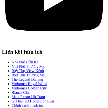
Liên kết hữu ích
Nhà Phố Liền Kề
Nhà Phố Thương Mại
Biệt Thự View Kênh
Biệt Thự Thương Mại
The Legend Danang
Vinhomes Royal Island
Vinhomes Golden City
Blanca City
Maia Resort Hồ Tràm
Giá bán LAHome Long An
Chính sách thanh toán