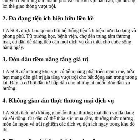
chuyển đến trung tâm thành phố và các khu vực lân cận, tận hưởng
lợi thế giao thông vượt trội.
2. Đa dạng tiện ích hiện hữu liền kề
LA SOL được bao quanh bởi hệ thống tiện ích hiện hữu đa dạng và
phong phú. Từ trường học, bệnh viện, chợ đến trung tâm thương
mại, cư dân dễ dàng tiếp cận mọi dịch vụ cần thiết cho cuộc sống
hàng ngày.
3. Đón đầu tiềm năng tăng giá trị
LA SOL nằm trong khu vực có tiềm năng phát triển mạnh mẽ, hứa
hẹn mang đến giá trị gia tăng vượt trội cho bất động sản trong tương
lai. Đây là cơ hội đầu tư hấp dẫn cho những ai muốn đón đầu xu
hướng.
4. Không gian ẩm thực thương mại dịch vụ
LA SOL tích hợp không gian ẩm thực thương mại dịch vụ đa dạng
và sôi động. Cư dân có thể thỏa sức mua sắm, thưởng thức những
món ăn ngon và trải nghiệm các dịch vụ tiện ích ngay trong khu đô
thị.