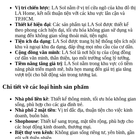
Vị trí chiến lược
: LA Sol nằm ở vị trí cửa ngõ của khu đô thị
LA Home, kết nối thuận tiện với các khu vực lân cận và
TP.HCM.
Thiết kế hiện đại
: Các sản phẩm tại LA Sol được thiết kế
theo phong cách hiện đại, tối ưu hóa không gian sử dụng và
mang đến không gian sống thoải mái, tiện nghi.
Tiện ích đa dạng
: LA Sol được trang bị hệ thống tiện ích nội
khu và ngoại khu đa dạng, đáp ứng mọi nhu cầu của cư dân.
Cộng đồng văn minh
: LA Sol là nơi hội tụ của cộng đồng
cư dân văn minh, thân thiện, tạo môi trường sống lý tưởng.
Tiềm năng tăng giá trị
: LA Sol nằm trong khu vực có tiềm
năng phát triển mạnh mẽ, hứa hẹn mang đến giá trị gia tăng
vượt trội cho bất động sản trong tương lai.
Chi tiết về các loại hình sản phẩm
Nhà phố liền kề
: Thiết kế thông minh, tối ưu hóa không gian
sống, phù hợp cho các gia đình trẻ.
Nhà phố 2 mặt tiền
: Vị trí đắc địa, thuận tiện cho việc kinh
doanh, buôn bán.
Shophouse
: Thiết kế sang trọng, mặt tiền rộng, phù hợp cho
các hoạt động kinh doanh, thương mại.
Biệt thự ven kênh
: Không gian sống riêng tư, yên bình, gần
gũi với thiên nhiên.